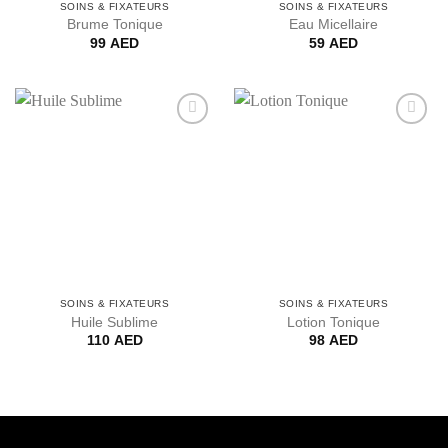
SOINS & FIXATEURS
SOINS & FIXATEURS
Brume Tonique
Eau Micellaire
99
AED
59
AED
Ajouter
Ajouter
à la liste
à la liste
de
de
souhaits
souhaits
SOINS & FIXATEURS
SOINS & FIXATEURS
Huile Sublime
Lotion Tonique
110
AED
98
AED