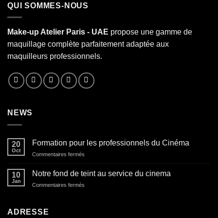
QUI SOMMES-NOUS
Make-up Atelier Paris - UAE
propose une gamme de
maquillage complète parfaitement adaptée aux
maquilleurs professionnels.
NEWS
Formation pour les professionnels du Cinéma
20
Oct
sur
Commentaires fermés
Formation
pour
Notre fond de teint au service du cinema
10
les
Jan
sur
Commentaires fermés
professionnels
Notre
du
fond
Cinéma
de
ADRESSE
teint