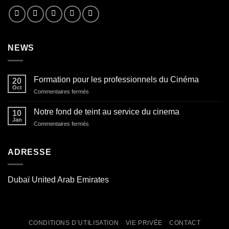
NEWS
Formation pour les professionnels du Cinéma
20
Oct
sur
Commentaires fermés
Formation
pour
Notre fond de teint au service du cinema
10
les
Jan
sur
Commentaires fermés
professionnels
Notre
du
fond
Cinéma
de
ADRESSE
teint
au
service
Dubaï United Arab Emirates
du
cinema
CONDITIONS D’UTILISATION
VIE PRIVÉE
CONTACT