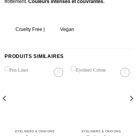
frottement.
Couleurs intenses et couvrantes.
Cruelty Free |
Vegan
PRODUITS SIMILAIRES
Ajouter
Ajouter
à la liste
à la liste
de
de
souhaits
souhaits
EYELINERS & CRAYONS
EYELINERS & CRAYONS