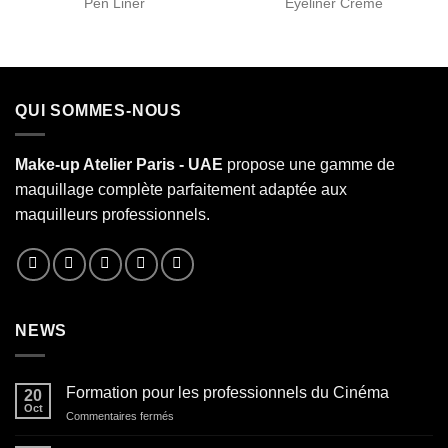
Pen Liner
Eyeliner Crème
QUI SOMMES-NOUS
Make-up Atelier Paris - UAE
propose une gamme de
maquillage complète parfaitement adaptée aux
maquilleurs professionnels.
NEWS
Formation pour les professionnels du Cinéma
20
Oct
sur
Commentaires fermés
Formation