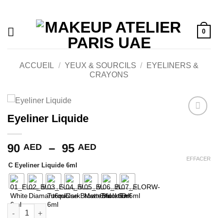
Passer
au
contenu
0
ACCUEIL
/
YEUX & SOURCILS
/
EYELINERS &
CRAYONS
Eyeliner Liquide
Ajouter
à la liste
de
Plage
90
–
95
AED
AED
souhaits
de
EFFACER
C Eyeliner Liquide 6ml
prix :
90 AED
à
95 AED
quantité de Eyeliner Liquide