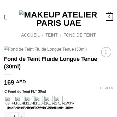
Passer
au
contenu
0
ACCUEIL
/
TEINT
/
FOND DE TEINT
Fond de Teint Fluide Longue Tenue
Ajouter
(30ml)
à la liste
de
souhaits
169
AED
EFFACER
C Fond de Teint FLT 30ml
quantité de Fond de Teint Fluide Longue Tenue (30ml)