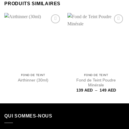
PRODUITS SIMILAIRES
Ajouter
Ajouter
à la liste
à la liste
de
de
souhaits
souhaits
FOND DE TEINT
FOND DE TEINT
Fond de Teint Poudre
Airthinner (30ml)
Minérale
Plage
139
AED
–
149
AED
de
prix :
139 A
à
149 A
QUI SOMMES-NOUS