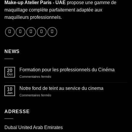
Make-up Atelier Paris - UAE
propose une gamme de
maquillage complète parfaitement adaptée aux
maquilleurs professionnels.
NEWS
Formation pour les professionnels du Cinéma
20
Oct
sur
Commentaires fermés
Formation
pour
Notre fond de teint au service du cinema
10
les
Jan
sur
Commentaires fermés
professionnels
Notre
du
fond
Cinéma
de
ADRESSE
teint
au
service
Dubaï United Arab Emirates
du