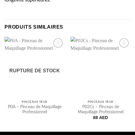
longévité supérieures.
PRODUITS SIMILAIRES
Ajouter
Ajouter
à la liste
à la liste
de
de
souhaits
souhaits
RUPTURE DE STOCK
PINCEAUX YEUX
PINCEAUX YEUX
P0A – Pinceau de Maquillage
P02Cs – Pinceau de
Professionnel
Maquillage Professionnel
88
AED