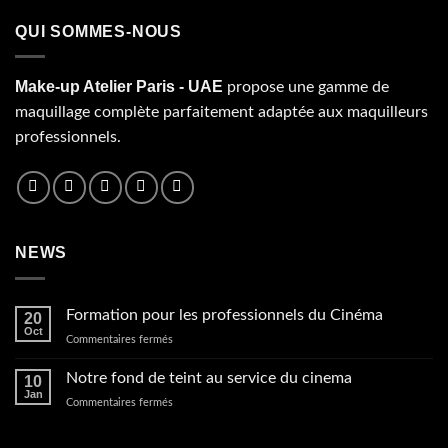
QUI SOMMES-NOUS
Make-up Atelier Paris - UAE
propose une gamme de
maquillage complète parfaitement adaptée aux maquilleurs
professionnels.
NEWS
Formation pour les professionnels du Cinéma
20
Oct
sur
Commentaires fermés
Formation
pour
Notre fond de teint au service du cinema
10
les
Jan
sur
Commentaires fermés
professionnels
Notre
du
fond
Cinéma