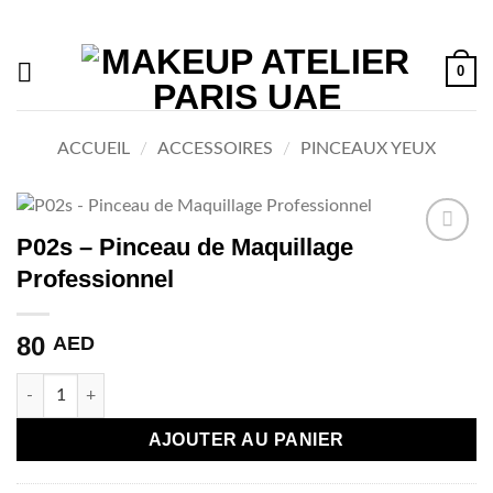
Passer
au
contenu
0
ACCUEIL
/
ACCESSOIRES
/
PINCEAUX YEUX
P02s – Pinceau de Maquillage
Ajouter
Professionnel
à la liste
de
souhaits
80
AED
quantité de P02s - Pinceau de Maquillage Professionnel
AJOUTER AU PANIER