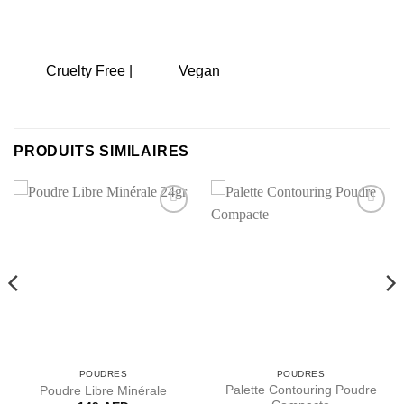
Cruelty Free |
Vegan
PRODUITS SIMILAIRES
Ajouter
Ajouter
à la liste
à la liste
de
de
souhaits
souhaits
POUDRES
POUDRES
Palette Contouring Poudre
Poudre Libre Minérale