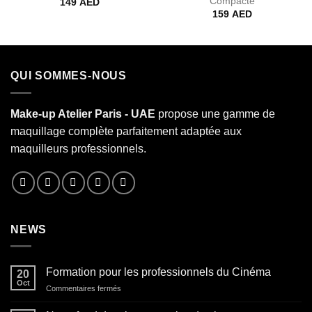
Compacte
149
AED
159
AED
QUI SOMMES-NOUS
Make-up Atelier Paris - UAE
propose une gamme de
maquillage complète parfaitement adaptée aux
maquilleurs professionnels.
NEWS
Formation pour les professionnels du Cinéma
20
Oct
sur
Commentaires fermés
Formation
pour