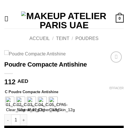
Passer
au
contenu
0
ACCUEIL
/
TEINT
/
POUDRES
Poudre Compacte Antishine
Ajouter
à la liste
de
112
AED
souhaits
EFFACER
C Poudre Compacte Antishine
quantité de Poudre Compacte Antishine