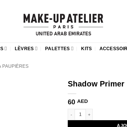
LS
LÈVRES
PALETTES
KITS
ACCESSOI
À PAUPIÈRES
Shadow Primer
Ajouter
60
à la liste
AED
de
souhaits
quantité de Shadow Primer
AJO