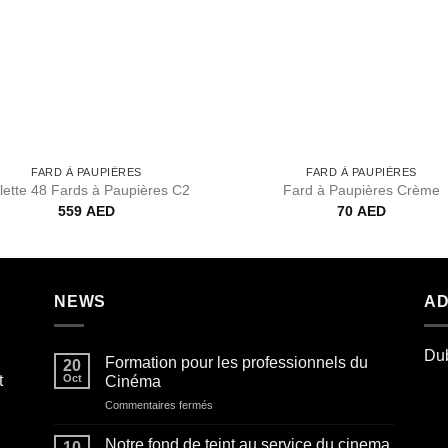
FARD À PAUPIÈRES
FARD À PAUPIÈRES
lette 48 Fards à Paupières C2
Fard à Paupières Crème
559
AED
70
AED
NEWS
A
Dub
Formation pour les professionnels du
20
t
Oct
Cinéma
sur
Commentaires fermés
Formation
pour
Notre fond de teint au service du cinema
10