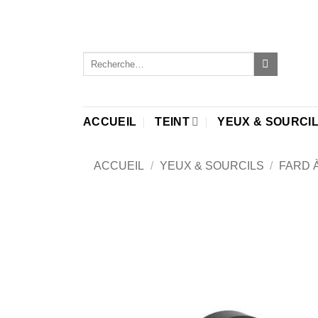
Passer
au
contenu
Recherche
pour :
ACCUEIL
TEINT
YEUX & SOURCI
ACCUEIL
/
YEUX & SOURCILS
/
FARD 