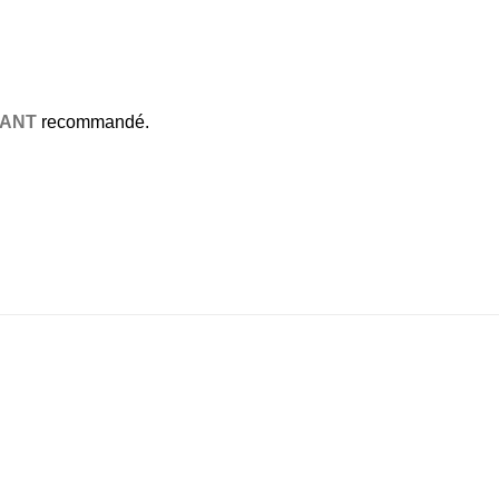
LANT
recommandé.
Ajouter
Aj
à la liste
à la
de
souhaits
sou