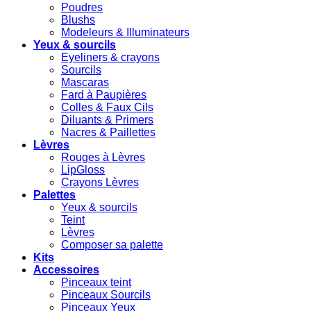
Poudres
Blushs
Modeleurs & Illuminateurs
Yeux & sourcils
Eyeliners & crayons
Sourcils
Mascaras
Fard à Paupières
Colles & Faux Cils
Diluants & Primers
Nacres & Paillettes
Lèvres
Rouges à Lèvres
LipGloss
Crayons Lèvres
Palettes
Yeux & sourcils
Teint
Lèvres
Composer sa palette
Kits
Accessoires
Pinceaux teint
Pinceaux Sourcils
Pinceaux Yeux