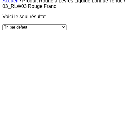
Accueil
/
Produit Rouge à Lèvres Liquide Longue Tenue
/
03_RLW03 Rouge Franc
Voici le seul résultat