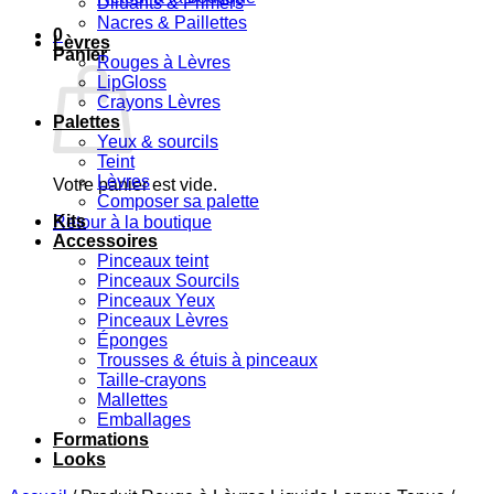
Diluants & Primers
Nacres & Paillettes
0
Lèvres
Panier
Rouges à Lèvres
LipGloss
Crayons Lèvres
Palettes
Yeux & sourcils
Teint
Lèvres
Votre panier est vide.
Composer sa palette
Kits
Retour à la boutique
Accessoires
Pinceaux teint
Pinceaux Sourcils
Pinceaux Yeux
Pinceaux Lèvres
Éponges
Trousses & étuis à pinceaux
Taille-crayons
Mallettes
Emballages
Formations
Looks