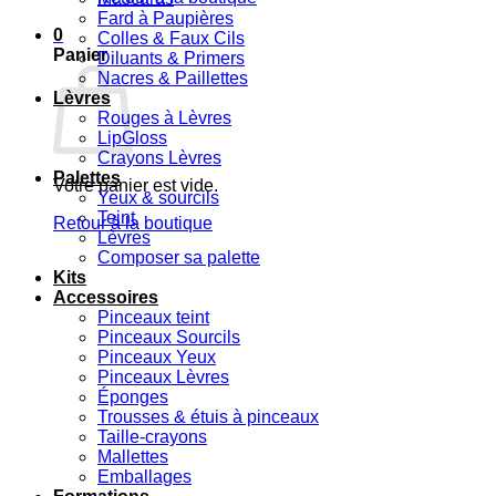
Fard à Paupières
0
Colles & Faux Cils
Panier
Diluants & Primers
Nacres & Paillettes
Lèvres
Rouges à Lèvres
LipGloss
Crayons Lèvres
Palettes
Votre panier est vide.
Yeux & sourcils
Teint
Retour à la boutique
Lèvres
Composer sa palette
Kits
Accessoires
Pinceaux teint
Pinceaux Sourcils
Pinceaux Yeux
Pinceaux Lèvres
Éponges
Trousses & étuis à pinceaux
Taille-crayons
Mallettes
Emballages