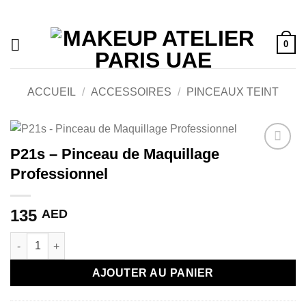
Passer
au
contenu
0
ACCUEIL
/
ACCESSOIRES
/
PINCEAUX TEINT
P21s – Pinceau de Maquillage
Ajouter
Professionnel
à la liste
de
souhaits
135
AED
quantité de P21s - Pinceau de Maquillage Professionnel
AJOUTER AU PANIER