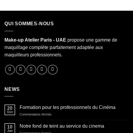
QUI SOMMES-NOUS
Make-up Atelier Paris - UAE
propose une gamme de
maquillage complète parfaitement adaptée aux
maquilleurs professionnels.
NEWS
Formation pour les professionnels du Cinéma
20
Oct
sur
Commentaires fermés
Formation
pour
Notre fond de teint au service du cinema
10
les
Jan
sur