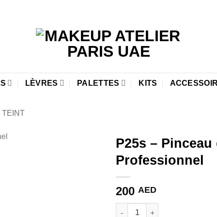
LS
LÈVRES
PALETTES
KITS
ACCESSOI
 TEINT
P25s – Pinceau 
Professionnel
Ajouter
à la liste
de
200
AED
souhaits
quantité de P25s - Pinceau de