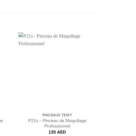
outer
Ajouter
 liste
à la liste
de
de
haits
souhaits
PINCEAUX TEINT
ge
P21s – Pinceau de Maquillage
Professionnel
135
AED