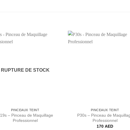
Ajouter
Aj
à la liste
à la
de
souhaits
sou
RUPTURE DE STOCK
PINCEAUX TEINT
PINCEAUX TEINT
19s – Pinceau de Maquillage
P30s – Pinceau de Maquilla
Professionnel
Professionnel
170
AED