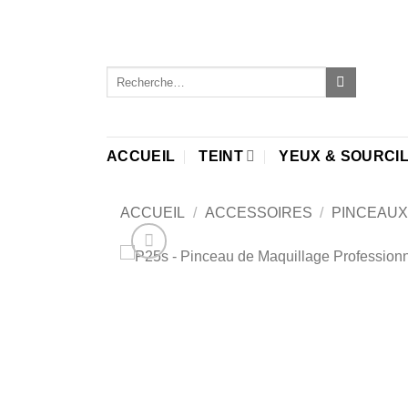
Passer
au
contenu
Recherche
pour :
ACCUEIL
TEINT
YEUX & SOURCI
ACCUEIL
/
ACCESSOIRES
/
PINCEAUX