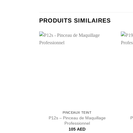
PRODUITS SIMILAIRES
Ajouter
Ajouter
à la liste
à la liste
de
de
souhaits
souhaits
TEINT
PINCEAUX TEINT
e Maquillage
P12s – Pinceau de Maquillage
P
onnel
Professionnel
ED
105
AED